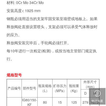
材料: 0Cr Mo 34Cr Mo
安装高度< 1925 mm
钢瓶必须用适当的支架牢固安装至墙壁或地板上。如果
释放阀处直接设置喷头，支架必须可以承受气体释放时
的应力。
释放阀安装完毕后，手轮阀必须打开。
每10年进行一次检定(检测)，或按当地主管部门规定执
行。
规格型号
外形尺寸
瓶装规格
贮存压力
瓶组重
（mm）
产品编号
部件型号
（L）
（MPa）
（Kg）
D
H
IG80/150-
电话沟通
80
15
125
279
1675
KF