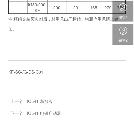
IG80/200-
200
20
165
279
1750
KF
销售1
注:瓶组充装灭火剂后，总重见出厂标贴，钢瓶净重见瓶上钢
印。
销售2
KF-SC-/G-DS-C01
上一个
IG541-释放阀
下一个
IG541-电磁启动器